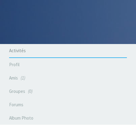
Activités
Profil
Amis
1
Groupes
0
Forums
Album Photo