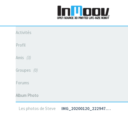
Activités
Profil
Amis
3
Groupes
0
Forums
Album Photo
Les photos de Steve
IMG_20200120_222947.…