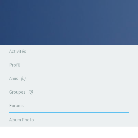
Activités
Profil
Amis
0
Groupes
0
Forums
Album Photo