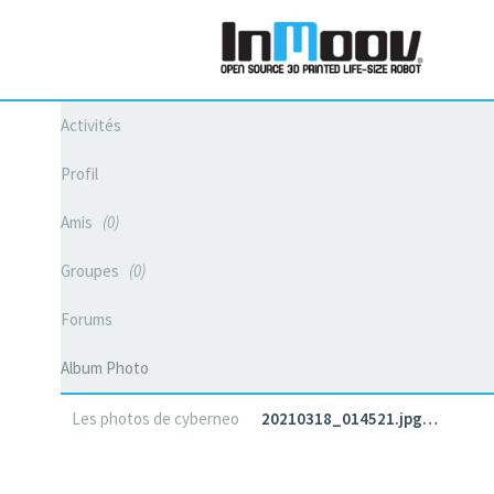
Activités
Profil
Amis
0
Groupes
0
Forums
Album Photo
Les photos de cyberneo
20210318_014521.jpg…