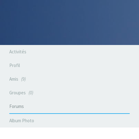
Activités
Profil
Amis
9
Groupes
0
Forums
Album Photo