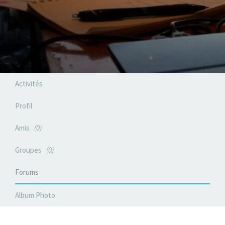
Activités
Profil
Amis
0
Groupes
0
Forums
Album Photo