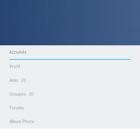
Activités
Profil
Amis
0
Groupes
0
Forums
Album Photo