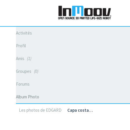
Activités
Profil
Amis
1
Groupes
0
Forums
Album Photo
Les photos de EDGARD
Capa costa…