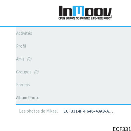
Activités
Profil
Amis
0
Groupes
0
Forums
Album Photo
Les photos de Mikael
ECF3314F-F646-43A9-A…
ECF331