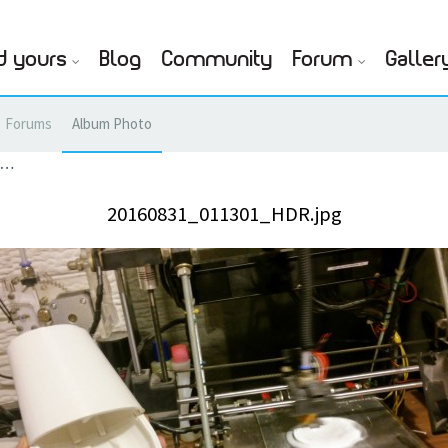
d yours
Blog
Community
Forum
Galler
Forums
Album Photo
.…
20160831_011301_HDR.jpg