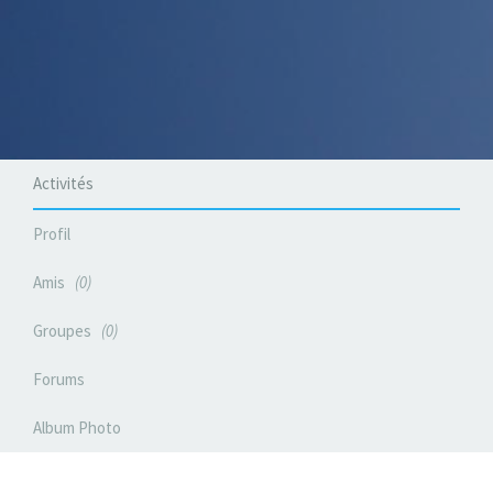
Activités
Profil
Amis
0
Groupes
0
Forums
Album Photo