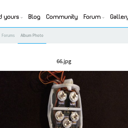
d yours
Blog
Community
Forum
Galler
Forums
Album Photo
66.jpg