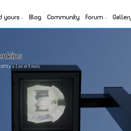
d yours
Blog
Community
Forum
Galler
enkins
tif il y a 1 an et 9 mois