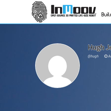
Buil
Hugh J
@hugh
Ac