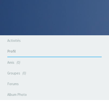
Activités
Profil
Amis
0
Groupes
0
Forums
Album Photo