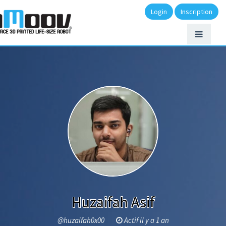
Login
Inscription
Huzaifah Asif
@huzaifah0x00
Actif il y a 1 an