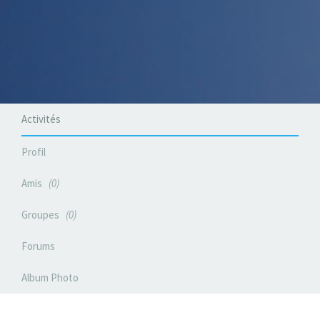
Activités
Profil
Amis
0
Groupes
0
Forums
Album Photo