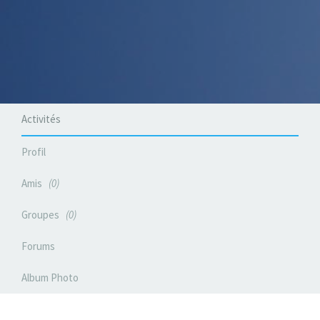
Activités
Profil
Amis
0
Groupes
0
Forums
Album Photo