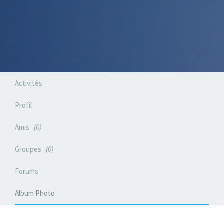
Activités
Profil
Amis
0
Groupes
0
Forums
Album Photo