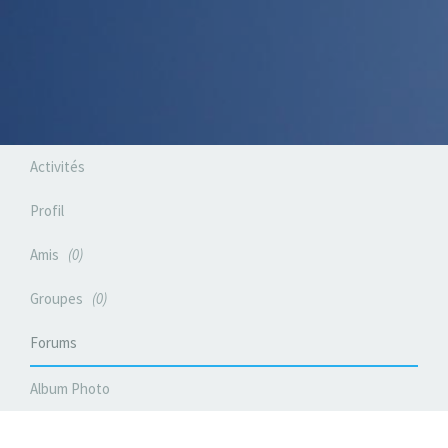
Activités
Profil
Amis
0
Groupes
0
Forums
Album Photo