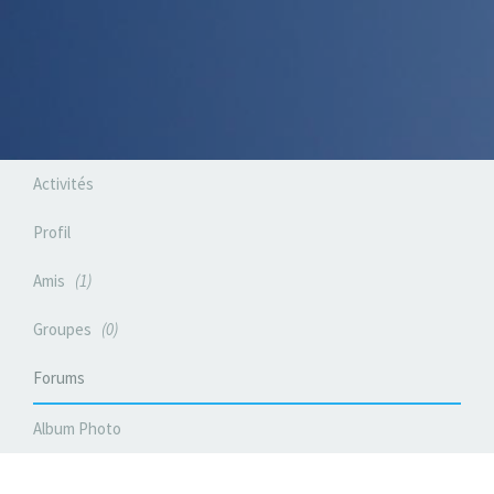
Activités
Profil
Amis
1
Groupes
0
Forums
Album Photo