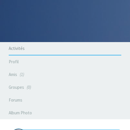
Activités
Profil
Amis
1
Groupes
0
Forums
Album Photo