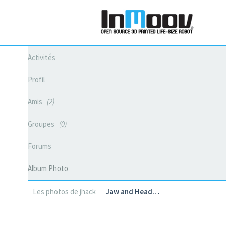
Activités
Profil
Amis
2
Groupes
0
Forums
Album Photo
Les photos de jhack
Jaw and Head…