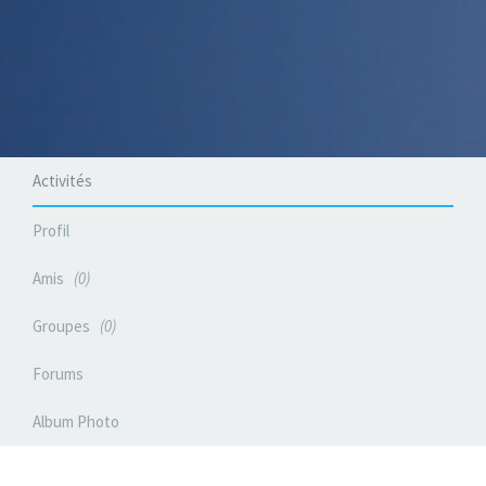
Activités
Profil
Amis
0
Groupes
0
Forums
Album Photo