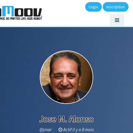
Login
Inscription
Jose M. Alonso
@jmar
Actif il y a 8 mois