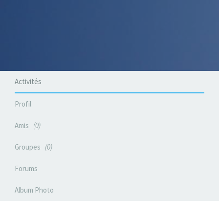
Activités
Profil
Amis
0
Groupes
0
Forums
Album Photo