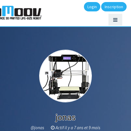
Login
Inscription
jonas
@jonas
Actif il y a 7 ans et 9 mois