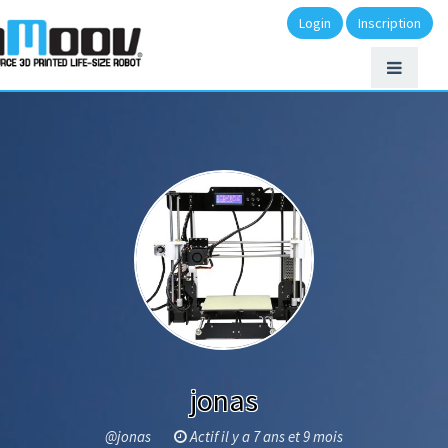
Login
Inscription
jonas
@jonas
Actif il y a 7 ans et 9 mois