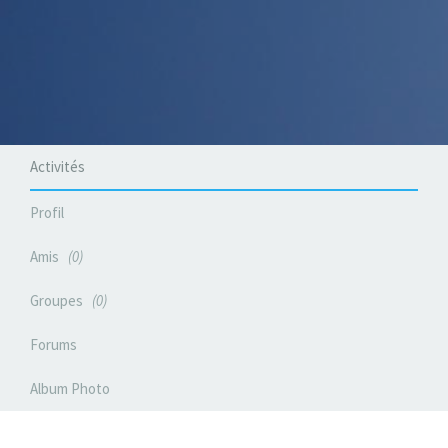
Activités
Profil
Amis
0
Groupes
0
Forums
Album Photo