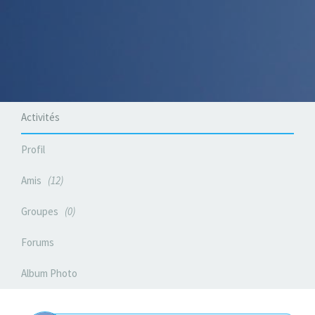
Activités
Profil
Amis
12
Groupes
0
Forums
Album Photo