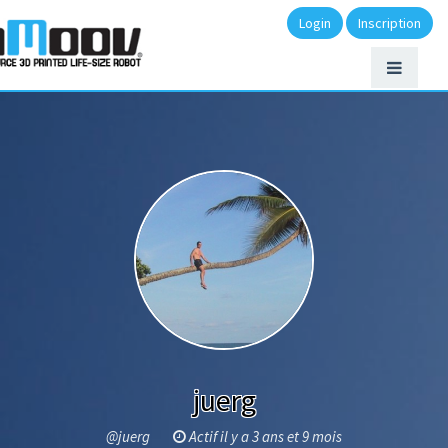
Login
Inscription
juerg
@juerg
Actif il y a 3 ans et 9 mois