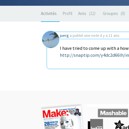
Activités
Profil
Amis
12
Groupes
0
juerg
a publié une note
il y a 11 ans
I have tried to come up with a ho
http://snaptip.com/y4dc2d66lh/i