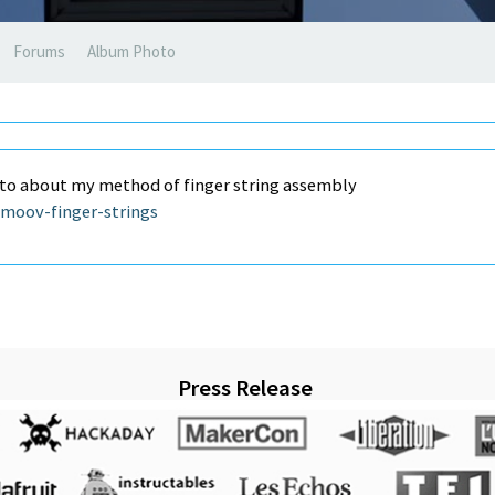
Forums
Album Photo
wto about my method of finger string assembly
nmoov-finger-strings
Press Release