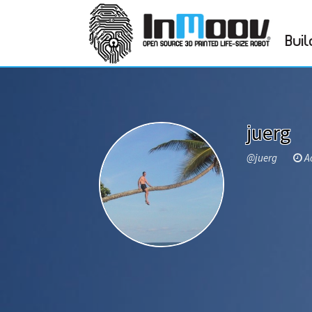
Buil
juerg
@juerg
Ac