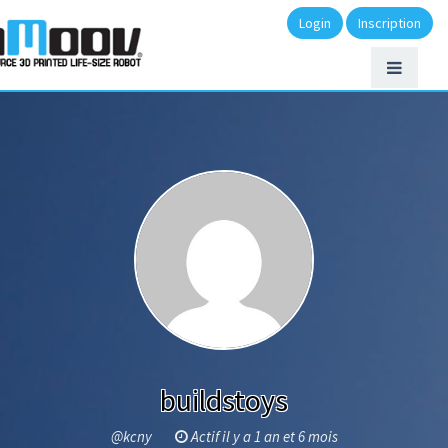
Login
Inscription
buildstoys
@kcny
Actif il y a 1 an et 6 mois