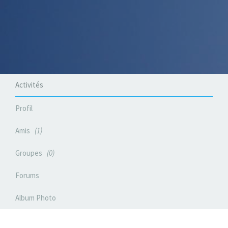
Activités
Profil
Amis
1
Groupes
0
Forums
Album Photo