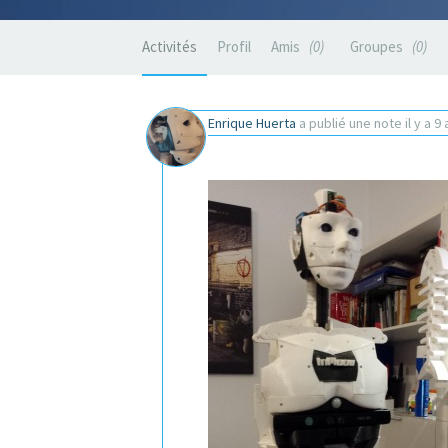
Activités
Profil
Amis
0
Groupes
0
Enrique Huerta
a publié une note
il y a 9