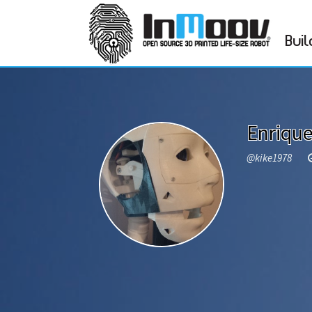
Buil
Enriqu
@kike1978