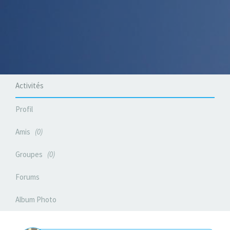
Activités
Profil
Amis
0
Groupes
0
Forums
Album Photo