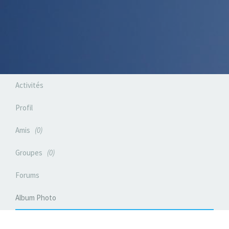
Activités
Profil
Amis
0
Groupes
0
Forums
Album Photo