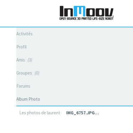
Activités
Profil
Amis
3
Groupes
0
Forums
Album Photo
Les photos de laurent
IMG_6757.JPG…