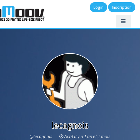
Login
Inscription
lecagnois
@lecagnois
Actif il y a 1 an et 1 mois