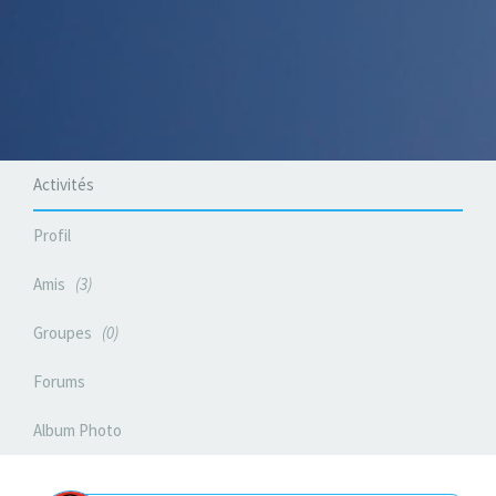
Activités
Profil
Amis
3
Groupes
0
Forums
Album Photo