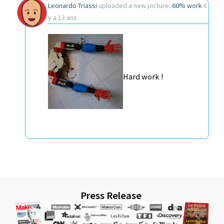
Leonardo Triassi
uploaded a new picture:
60% work
il
y a 13 ans
Hard work !
Press Release