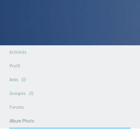
Activités
Profil
Amis
0
Groupes
0
Forums
Album Photo