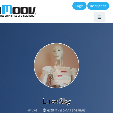
Login
Inscription
Luke Sky
@luke
Actif il y a 6 ans et 4 mois