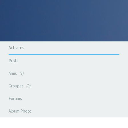
Activités
Profil
Amis
1
Groupes
0
Forums
Album Photo