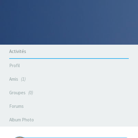
Activités
Profil
Amis
1
Groupes
0
Forums
Album Photo