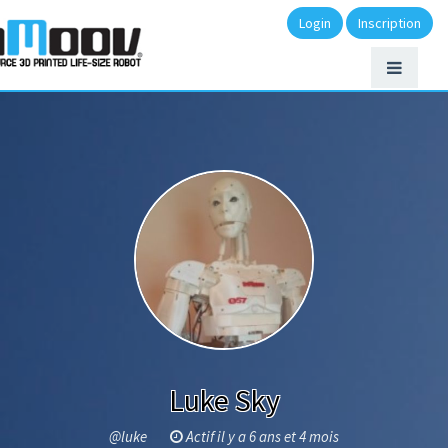
Login
Inscription
Luke Sky
@luke
Actif il y a 6 ans et 4 mois