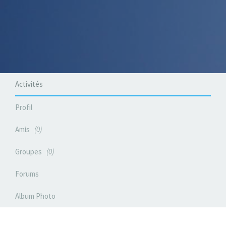
Activités
Profil
Amis
0
Groupes
0
Forums
Album Photo