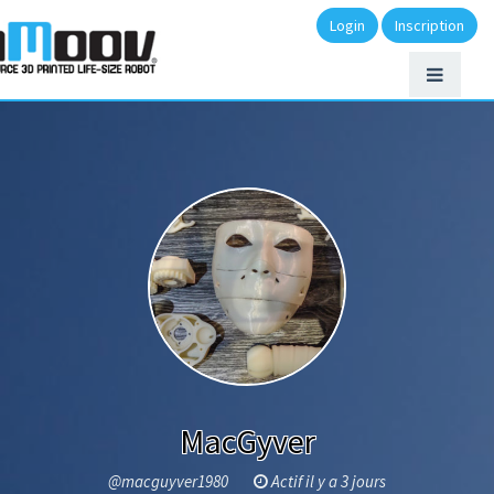
Login
Inscription
MacGyver
@macguyver1980
Actif il y a 3 jours