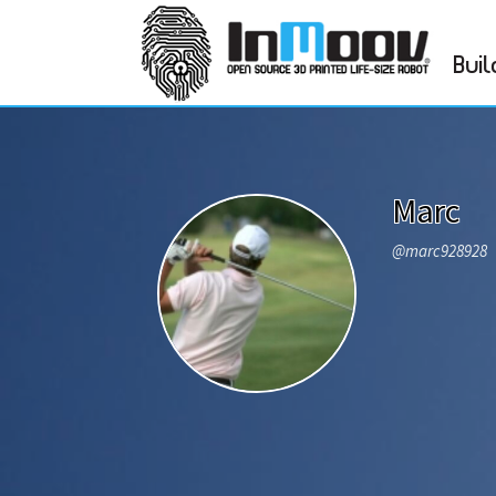
Buil
Marc
@marc928928