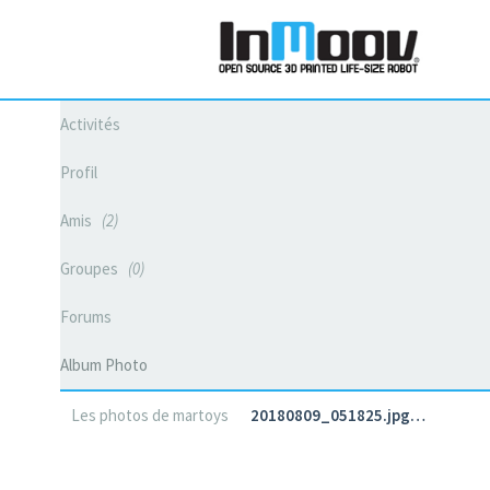
Activités
Profil
Amis
2
Groupes
0
Forums
Album Photo
Les photos de martoys
20180809_051825.jpg…