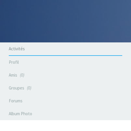
Activités
Profil
Amis
0
Groupes
0
Forums
Album Photo