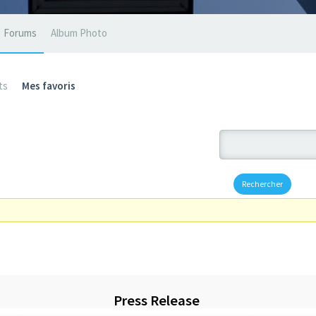
Forums
Album Photo
ts
Mes favoris
Press Release