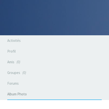
Activités
Profil
Amis
0
Groupes
0
Forums
Album Photo