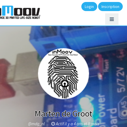
Login
Inscription
Marten de Groot
@mdg_nl
Actif il y a 4 ans et 8 mois