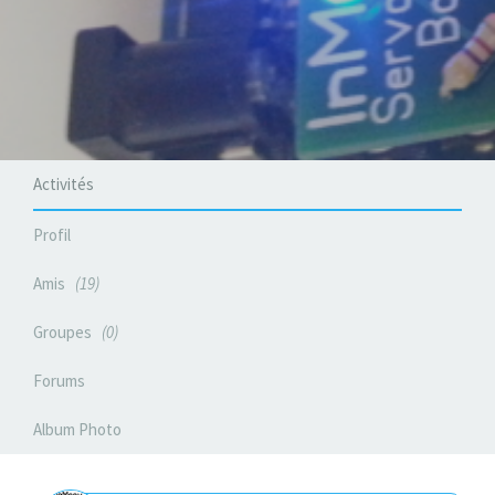
Activités
Profil
Amis
19
Groupes
0
Forums
Album Photo