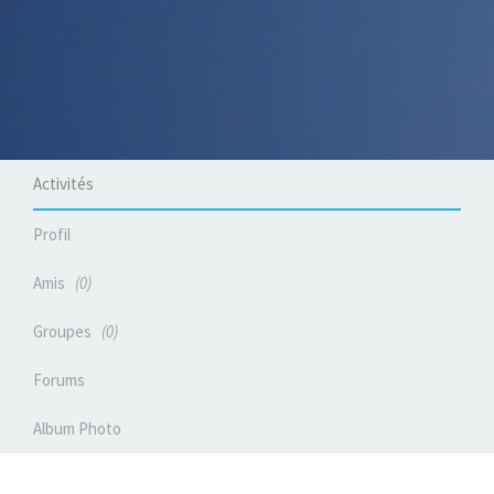
Activités
Profil
Amis
0
Groupes
0
Forums
Album Photo