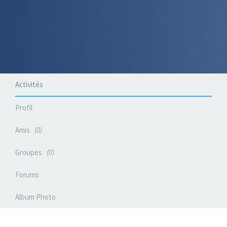
Activités
Profil
Amis
0
Groupes
0
Forums
Album Photo