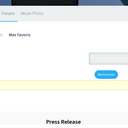
Forums
Album Photo
ts
Mes favoris
Press Release