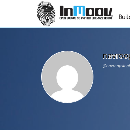
Buil
navroo
@navroopsing