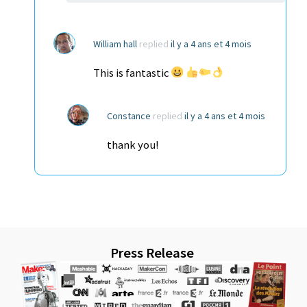
William hall
replied
il y a 4 ans et 4 mois
This is fantastic
Constance
replied
il y a 4 ans et 4 mois
thank you!
Press Release