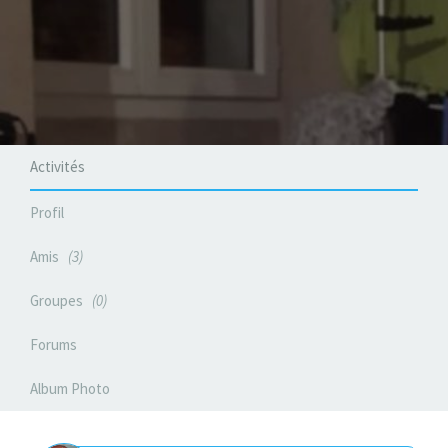
Activités
Profil
Amis
3
Groupes
0
Forums
Album Photo