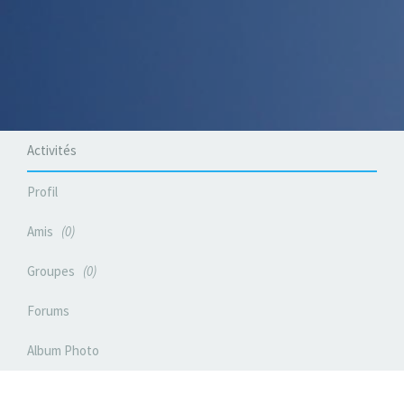
Activités
Profil
Amis
0
Groupes
0
Forums
Album Photo