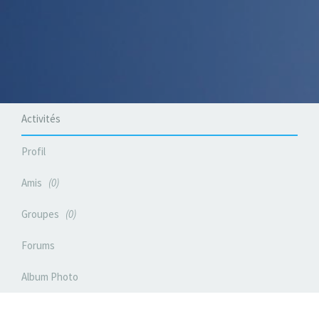
Activités
Profil
Amis
0
Groupes
0
Forums
Album Photo