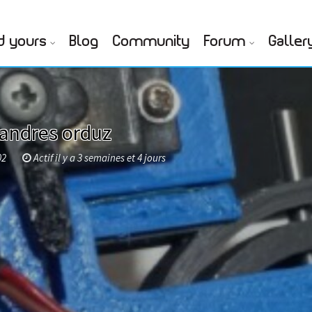
d yours
Blog
Community
Forum
Galler
andres orduz
02
Actif il y a 3 semaines et 4 jours