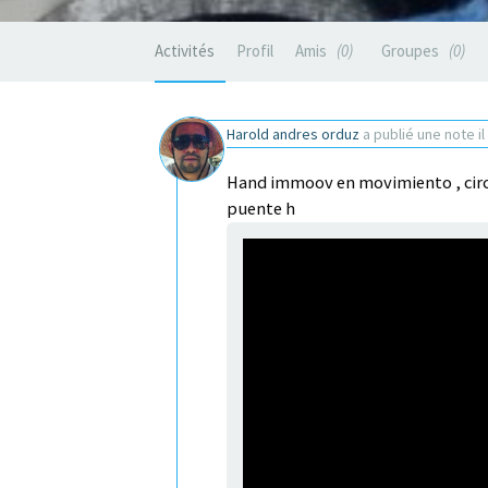
Activités
Profil
Amis
0
Groupes
0
Harold andres orduz
a publié une note
i
Hand immoov en movimiento , circu
puente h