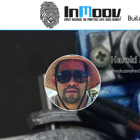
Buil
Harold 
@orduzandres