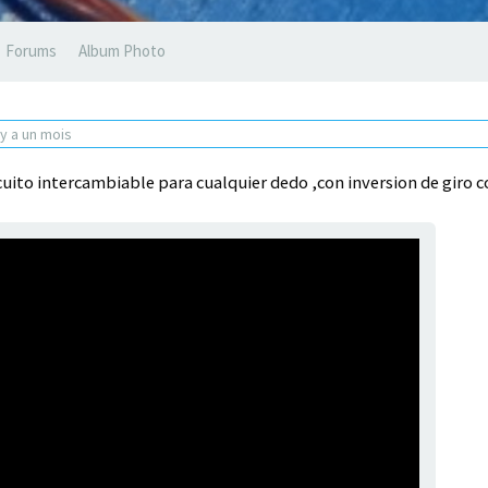
Forums
Album Photo
l y a un mois
ito intercambiable para cualquier dedo ,con inversion de giro c